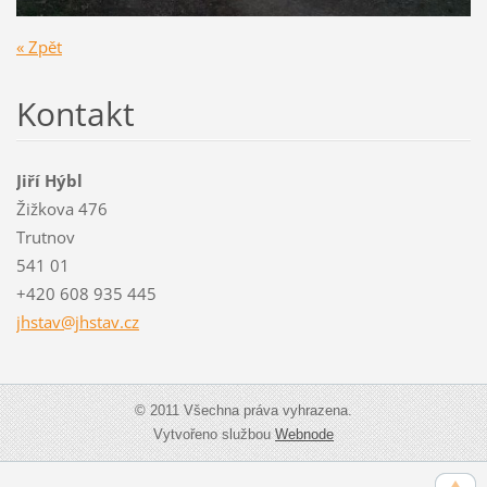
« Zpět
Kontakt
Jiří Hýbl
Žižkova 476
Trutnov
541 01
+420 608 935 445
jhstav@j
hstav.cz
© 2011 Všechna práva vyhrazena.
Vytvořeno službou
Webnode