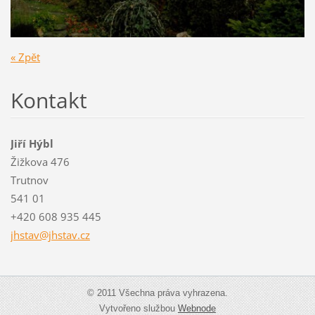
« Zpět
Kontakt
Jiří Hýbl
Žižkova 476
Trutnov
541 01
+420 608 935 445
jhstav@j
hstav.cz
© 2011 Všechna práva vyhrazena.
Vytvořeno službou
Webnode