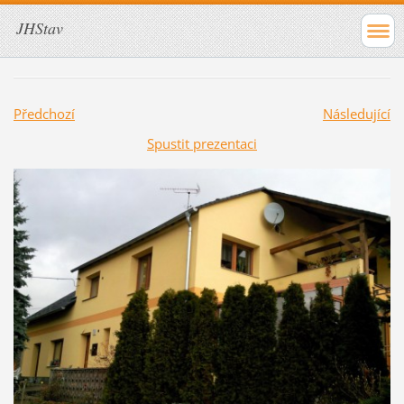
JHStav
Předchozí
Následující
Spustit prezentaci