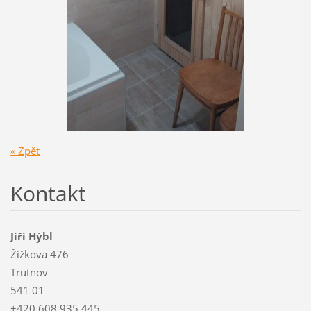
« Zpět
Kontakt
Jiří Hýbl
Žižkova 476
Trutnov
541 01
+420 608 935 445