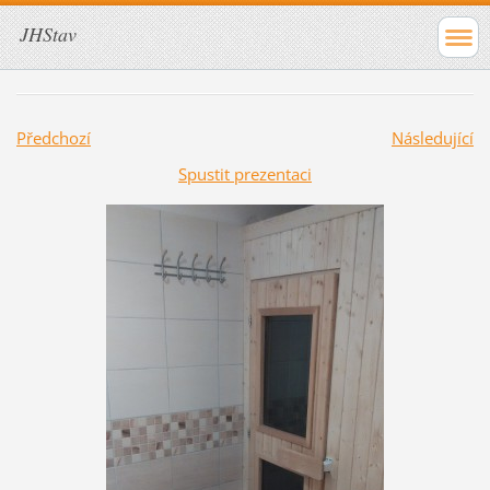
JHStav
Předchozí
Následující
Spustit prezentaci