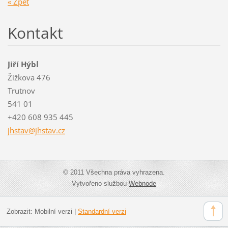
« Zpět
Kontakt
Jiří Hýbl
Žižkova 476
Trutnov
541 01
+420 608 935 445
jhstav@j
hstav.cz
© 2011 Všechna práva vyhrazena.
Vytvořeno službou
Webnode
Zobrazit:
Mobilní verzi
|
Standardní verzi