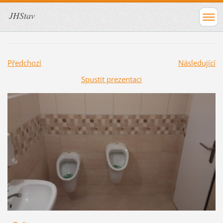
JHStav
Předchozí
Následující
Spustit prezentaci