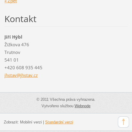
« Zpět
Kontakt
Jiří Hýbl
Žižkova 476
Trutnov
541 01
+420 608 935 445
jhstav@j
hstav.cz
© 2011 Všechna práva vyhrazena.
Vytvořeno službou
Webnode
Zobrazit:
Mobilní verzi
|
Standardní verzi