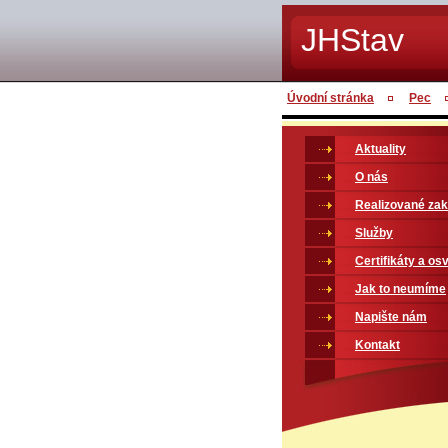
JHStav
Úvodní stránka
Pec
Aktuality
O nás
Realizované za
Služby
Certifikáty a os
Jak to neumíme
Napište nám
Kontakt