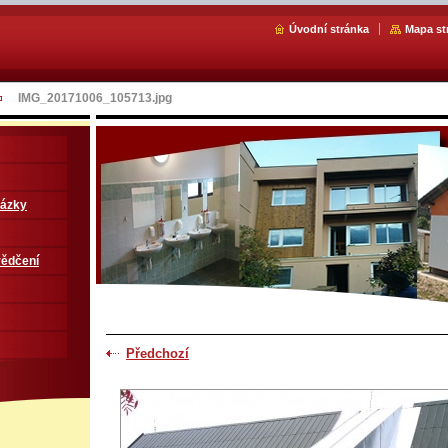
Úvodní stránka
Mapa st
IMG_20171006_105713.jpg
kázky
vědčení
Předchozí