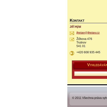
K
ONTAKT
Jiří Hýbl
jhstav@j
hstav.cz
Žižkova 476
Trutnov
541 01
+420 608 935 445
V
YHLEDÁVÁN
© 2011 Všechna práva vyh