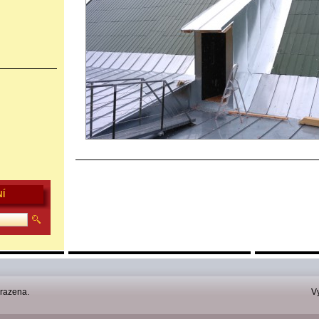
Í
razena.
V