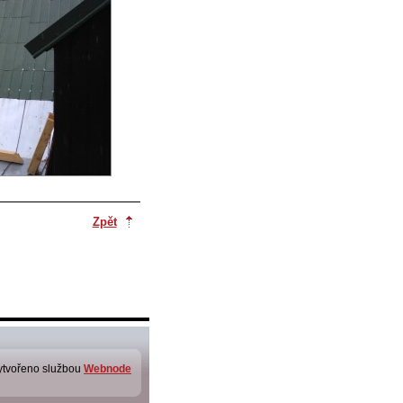
Zpět
ytvořeno službou
Webnode