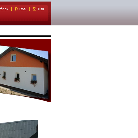
ránek
RSS
Tisk