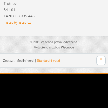
Trutnov
541 01
+420 608 935 445
jhstav@j
hstav.cz
© 2011 Všechna práva vyhrazena.
Vytvořeno službou
Webnode
Zobrazit:
Mobilní verzi
|
Standardní verzi