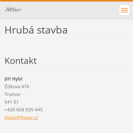
JHStav
Hrubá stavba
Kontakt
Jiří Hýbl
Žižkova 476
Trutnov
541 01
+420 608 935 445
jhstav@j
hstav.cz