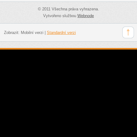
© 2011 Všechna práva vyhrazena.
Vytvořeno službou
Webnode
Zobrazit:
Mobilní verzi
|
Standardní verzi