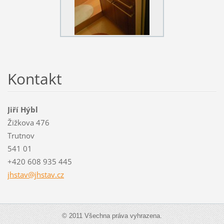
Kontakt
Jiří Hýbl
Žižkova 476
Trutnov
541 01
+420 608 935 445
jhstav@j
hstav.cz
© 2011 Všechna práva vyhrazena.