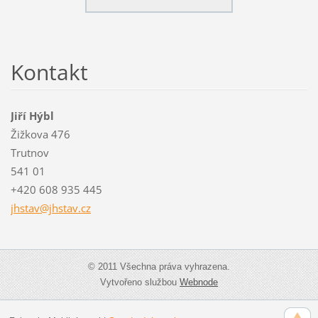
Kontakt
Jiří Hýbl
Žižkova 476
Trutnov
541 01
+420 608 935 445
jhstav@j
hstav.cz
© 2011 Všechna práva vyhrazena.
Vytvořeno službou
Webnode