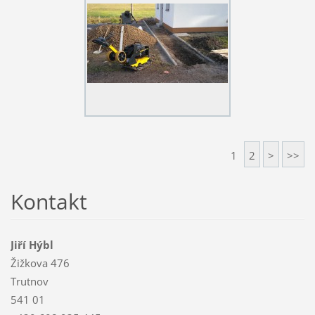
1
2
>
>>
Kontakt
Jiří Hýbl
Žižkova 476
Trutnov
541 01