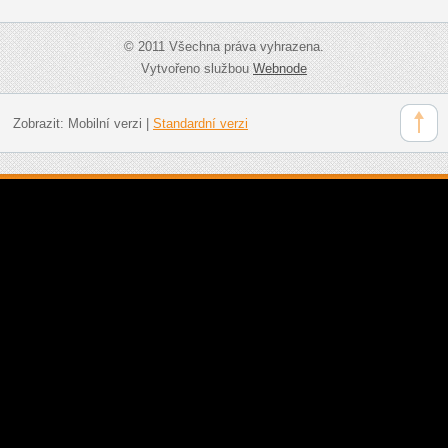
© 2011 Všechna práva vyhrazena.
Vytvořeno službou
Webnode
Zobrazit:
Mobilní verzi
|
Standardní verzi