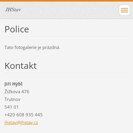
JHStav
Police
Tato fotogalerie je prázdná.
Kontakt
Jiří Hýbl
Žižkova 476
Trutnov
541 01
+420 608 935 445
jhstav@j
hstav.cz